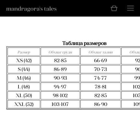
mandragora's tales
Таблица размеров
Размер
Обхват груди
Обхват талии
Обхва
XS (42)
82-85
66-69
92
S (44)
86-89
70-73
96
M (46)
90-93
74-77
99
L (48)
94-97
78-81
10
XL (50)
98-102
82-85
10
XXL (52)
103-107
86-90
10